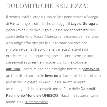
DOLOMITI: CHE BELLEZZA!
Il nostro hotel si erge su una collina panoramica a Soraga
di Fassa, lungo la strada che costeggia il
Lago di Soraga
, a
pochi km da Moena e Vigo di Fassa, ma soprattutto nel
cuore della Val di Fassa. Questa valle iconica del Trentino-
Alto Adige affascina per le sue formazioni rocciose
singolari e per la
straordinaria
varietà di attività
da
REGISTRAZIONE ALLA
praticare in qualunque stagione dell’anno: che sia una
NEWSLETTER
passeggiata sui sentieri ricoperti di foglie colorate in
autunno
, un’escursione per le malghe fiorite in
primavera
,
Titolo
un tour di sci nordico in
inverno
a due passi dall’hotel o un
giro in bici in
estate
, in Val di Fassa sarete sempre
accompagnati dallo scenario mozzafiato delle
Dolomiti
Nome
Patrimonio Mondiale UNESCO
. Macchina fotografica in
mano: ciak!
#latemarview
Cognome