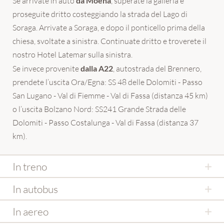
Se arrivate in auto
da Moena
, superate la galleria e
proseguite dritto costeggiando la strada del Lago di
Soraga. Arrivate a Soraga, e dopo il ponticello prima della
chiesa, svoltate a sinistra. Continuate dritto e troverete il
nostro Hotel Latemar sulla sinistra.
Se invece provenite
dalla A22
, autostrada del Brennero,
prendete l’uscita Ora/Egna: SS 48 delle Dolomiti - Passo
San Lugano - Val di Fiemme - Val di Fassa (distanza 45 km)
o l’uscita Bolzano Nord: SS241 Grande Strada delle
Dolomiti - Passo Costalunga - Val di Fassa (distanza 37
km).
In treno
Se arrivate in treno, le stazioni ferroviarie più vicine sono
In autobus
quelle di
Trento, Bolzano e Ora
, da dove potete viaggiare
Se viaggiate in autobus, troverete collegamenti giornalieri
In aereo
con treni di Trenitalia e della DB fino a Soraga.
dalle stazioni di Trento (Trentino Trasporti), di Bolzano e