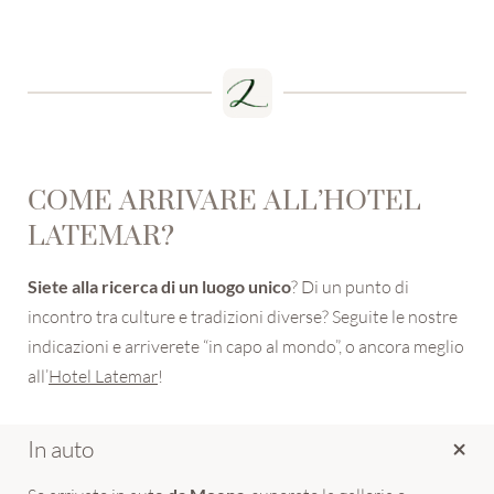
E-mail
Consenso marketing
Consenso profilazione
* obbligatorio
COME ARRIVARE ALL’HOTEL
ISCRIVITI ORA
LATEMAR?
Siete alla ricerca di un luogo unico
? Di un punto di
incontro tra culture e tradizioni diverse? Seguite le nostre
indicazioni e arriverete “in capo al mondo”, o ancora meglio
all’
Hotel Latemar
!
In auto