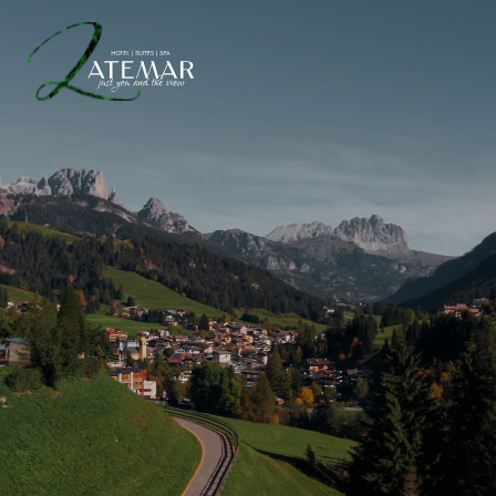
SUITES OF THE WORLD
OFFERTE
WELLNESS & SPA
ESPERIENZE
IT
DE
EN
HOTEL LATEMAR
RETRAT DE FAMILIA
JUST YOU & THE VIEW
GALLERY
WE CARE FOR YOU