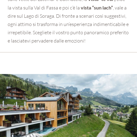
la vista sulla Val di Fassa e poi c’è la
vista “sun lach”
, vale a
dire sul Lago di Soraga. Di fronte a scenari così suggestivi,
ogni attimo si trasforma in un’esperienza indimenticabile e
irrepetibile. Scegliete il vostro punto panoramico preferito
e lasciatevi pervadere dalle emozioni!