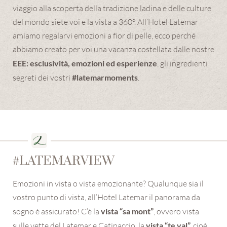
viaggio alla scoperta della tradizione ladina e delle culture
del mondo siete voi e la vista a 360°. All’Hotel Latemar
amiamo regalarvi emozioni a fior di pelle, ecco perché
abbiamo creato per voi una vacanza costellata dalle nostre
EEE: esclusività, emozioni ed esperienze
, gli ingredienti
segreti dei vostri
#latemarmoments
.
#LATEMARVIEW
Emozioni in vista o vista emozionante? Qualunque sia il
vostro punto di vista, all’Hotel Latemar il panorama da
sogno è assicurato! C’è la
vista “sa mont”
, ovvero vista
sulle vette del Latemar e Catinaccio, la
vista “te val”,
cioè