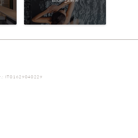
Bildergalerie
r.: IT01629040229