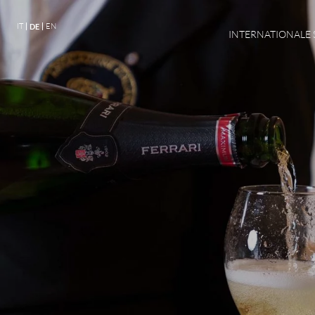
IT
EN
DE
INTERNATIONALE 
HOTEL LATEMAR
SUITES & ROOMS
WELLNESS & RELAXATION
CULINARY ARTS
EXPERIENCES &
EMOTIONS