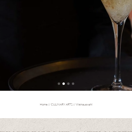
EXPLORE THE DOLOMITES
Home
//
CULINARY ARTS
//
Weinauswahl