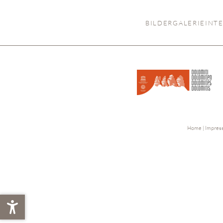
BILDERGALERIE
INT
Home
|
Impre
+39 0462 768103
info@
latemarhotel.
com
#
IT
EN
DE