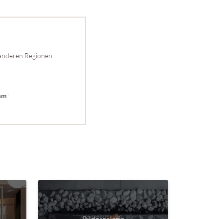
 anderen Regionen
!
amm