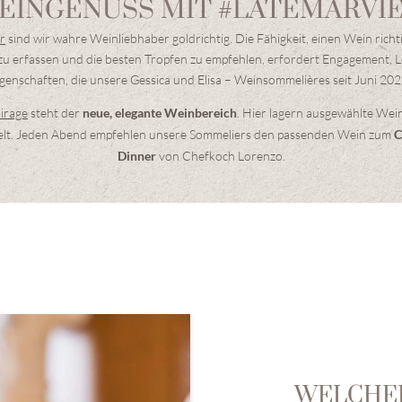
EINGENUSS MIT #LATEMARVI
r
sind wir wahre Weinliebhaber goldrichtig. Die Fähigkeit, einen Wein richt
u erfassen und die besten Tropfen zu empfehlen, erfordert Engagement, 
igenschaften, die unsere Gessica und Elisa – Weinsommelières seit Juni 20
irage
steht der
. Hier lagern ausgewählte Wein
neue, elegante Weinbereich
lt. Jeden Abend empfehlen unsere Sommeliers den passenden Wein zum
C
von Chefkoch Lorenzo.
Dinner
WELCHER