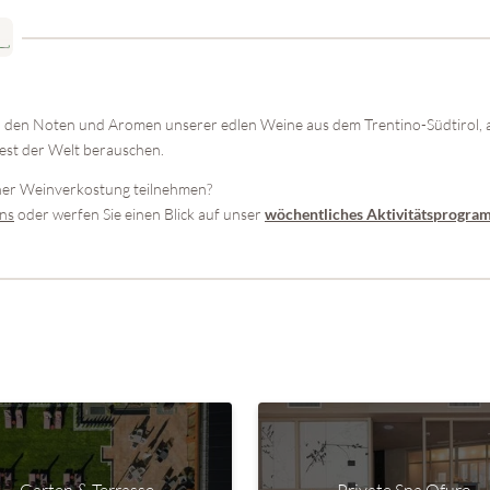
on den Noten und Aromen unserer edlen Weine aus dem Trentino-Südtirol,
Rest der Welt berauschen.
ner Weinverkostung teilnehmen?
uns
oder werfen Sie einen Blick auf unser
wöchentliches Aktivitätsprogr