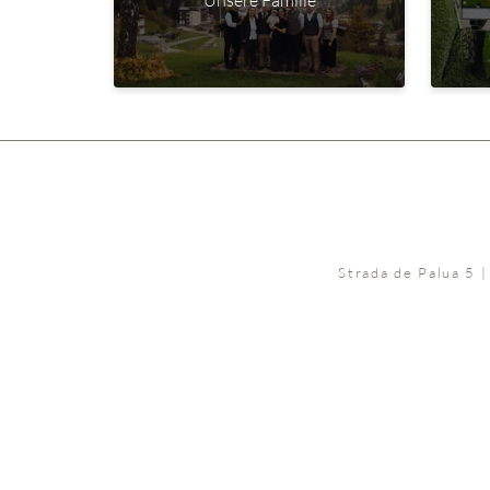
Unsere Familie
Strada de Palua 5