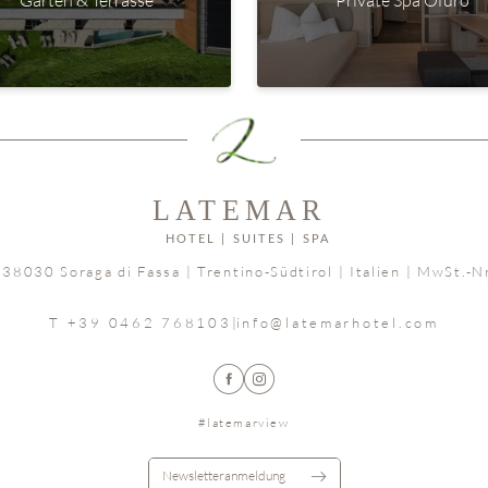
Garten & Terrasse
Private Spa Ofuro
|
38030 Soraga di Fassa
|
Trentino-Südtirol | Italien
|
MwSt.-N
T +39 0462 768103
|
info@
latemarhotel.
com
#latemarview
Newsletteranmeldung