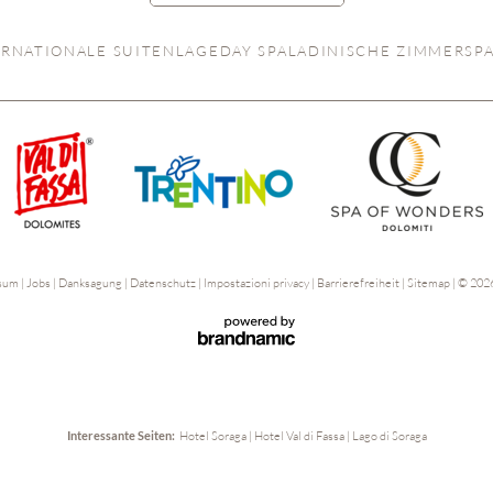
ERNATIONALE SUITEN
LAGE
DAY SPA
LADINISCHE ZIMMER
SP
ssum
|
Jobs
|
Danksagung
|
Datenschutz
|
Impostazioni privacy
|
Barrierefreiheit
|
Sitemap
|
© 2026
Interessante Seiten:
Hotel Soraga
|
Hotel Val di Fassa
|
Lago di Soraga
latemarview
AUFENTHALT ANFRAGEN