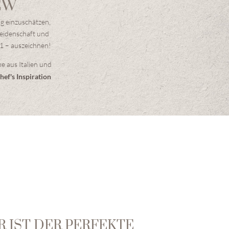
EW
ig einzuschätzen,
Leidenschaft und
21 – auszeichnen!
e aus Italien und
hef's Inspiration
 IST DER PERFEKTE