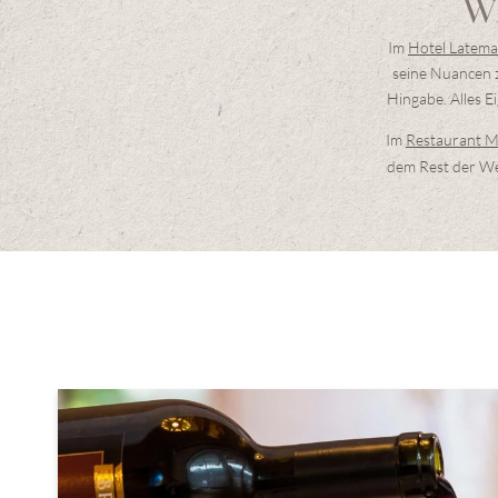
W
Im
Hotel Latema
seine Nuancen z
Hingabe. Alles E
Im
Restaurant M
dem Rest der We