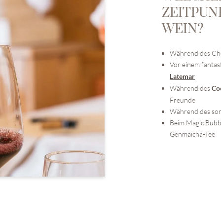
ZEITPUN
NEWSLETTERANMELDUNG
WEIN?
Anrede
Während des Chef
Vor einem fantas
Vorname
Latemar
Während des
Co
Freunde
Nachname
Während des sonn
Beim Magic Bubbl
E-Mail
Genmaicha-Tee
Einwilligung Marketing
Einwilligung Profilierung
* Pflichtfelder
JETZT ANMELDEN