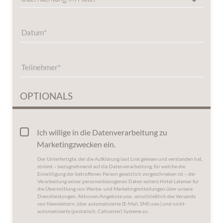
Datum
Teilnehmer
OPTIONALS
Ich willige in die Datenverarbeitung zu
Marketingzwecken ein.
Der Unterfertigte, der die
Aufklärung laut Link
gelesen und verstanden hat,
stimmt – bezugnehmend auf die Datenverarbeitung, für welche die
Einwilligung der betroffenen Person gesetzlich vorgeschrieben ist – der
Verarbeitung seiner personenbezogenen Daten seitens Hotel Latemar für
die Übermittlung von Werbe- und Marketingmitteilungen über unsere
Dienstleistungen, Aktionen/Angebote usw., einschließlich des Versands
von Newslettern, über automatisierte (E-Mail, SMS usw.) und nicht-
automatisierte (postalisch, Callcenter) Systeme zu.