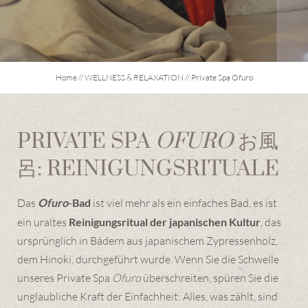
PRIVATE SPA OFURO
HAMMAM
SIGNATURE TREATMENTS
Home
//
WELLNESS & RELAXATION
//
Private Spa Ofuro
GARDEN & TERRACES
DAY SPA
PRIVATE SPA
OFURO
お風
CULINARY ARTS
呂: REINIGUNGSRITUALE
Das
Ofuro
-Bad
ist viel mehr als ein einfaches Bad, es ist
EXPERIENCES & EMOTIONS
ein uraltes
Reinigungsritual der japanischen Kultur
, das
ursprünglich in Bädern aus japanischem Zypressenholz,
EXPLORE THE DOLOMITES
dem Hinoki, durchgeführt wurde. Wenn Sie die Schwelle
unseres Private Spa
Ofuro
überschreiten, spüren Sie die
unglaubliche Kraft der Einfachheit: Alles, was zählt, sind