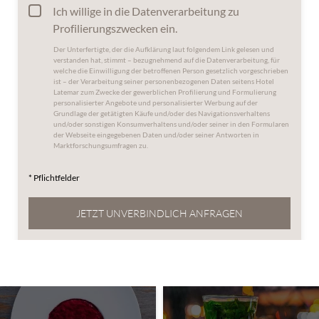
Ich willige in die Datenverarbeitung zu
Profilierungszwecken ein.
Der Unterfertigte, der die
Aufklärung laut folgendem Link
gelesen und
verstanden hat, stimmt – bezugnehmend auf die Datenverarbeitung, für
welche die Einwilligung der betroffenen Person gesetzlich vorgeschrieben
ist – der Verarbeitung seiner personenbezogenen Daten seitens Hotel
Latemar zum Zwecke der gewerblichen Profilierung und Formulierung
personalisierter Angebote und personalisierter Werbung auf der
Grundlage der getätigten Käufe und/oder des Navigationsverhaltens
und/oder sonstigen Konsumverhaltens und/oder seiner in den Formularen
der Webseite eingegebenen Daten und/oder seiner Antworten in
Marktforschungsumfragen zu.
* Pflichtfelder
JETZT UNVERBINDLICH ANFRAGEN