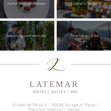
Kulinarische Leckerbissen
Cocktail & Tea Bar
Geburtstag oder Hochzeit?
Time for you & me
Strada de Palua 5
|
38030 Soraga di Fassa
|
Trentino-Südtirol | Italien
|