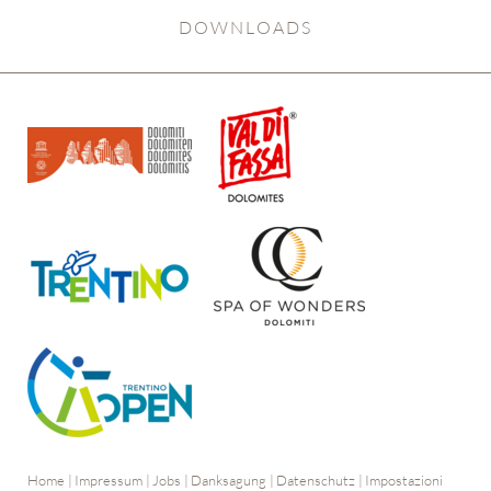
DOWNLOADS
Home
|
Impressum
|
Jobs
|
Danksagung
|
Datenschutz
|
Impostazioni