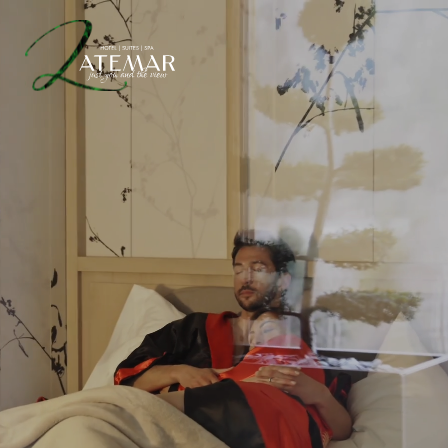
INTERNATIONALE SUITEN
ANGEBOTE
WELLNESS & SPA
ERLEBNISSE
IT
DE
EN
HOTEL LATEMAR
SUITES & ROOMS
WELLNESS & RELAXATION
SPA ONIRO