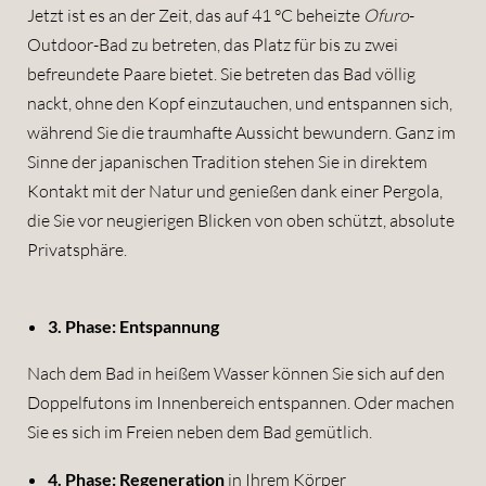
Jetzt ist es an der Zeit, das auf 41 °C beheizte
Ofuro
-
Outdoor-Bad zu betreten, das Platz für bis zu zwei
Vorname
befreundete Paare bietet. Sie betreten das Bad völlig
nackt, ohne den Kopf einzutauchen, und entspannen sich,
Nachname
während Sie die traumhafte Aussicht bewundern. Ganz im
Sinne der japanischen Tradition stehen Sie in direktem
E-Mail
Kontakt mit der Natur und genießen dank einer Pergola,
die Sie vor neugierigen Blicken von oben schützt, absolute
Einwilligung Marketing
Einwilligung Profilierung
Privatsphäre.
* Pflichtfelder
3. Phase: Entspannung
JETZT ANMELDEN
Nach dem Bad in heißem Wasser können Sie sich auf den
Doppelfutons im Innenbereich entspannen. Oder machen
Sie es sich im Freien neben dem Bad gemütlich.
4. Phase: Regeneration
in Ihrem Körper